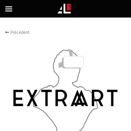
Accueil
Précédent
Que produisons-nous ?
Nos réalisations
POWERED BY